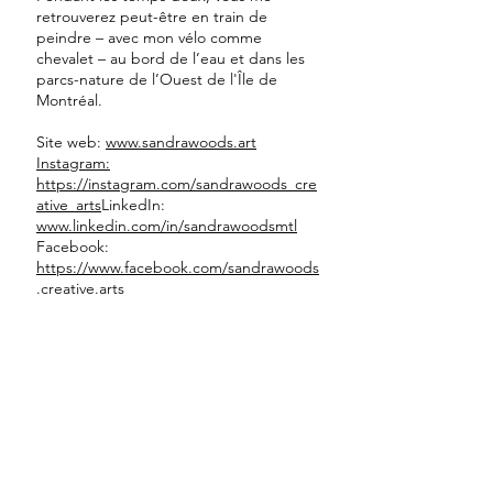
retrouverez peut-être en train de
peindre – avec mon vélo comme
chevalet – au bord de l’eau et dans les
parcs-nature de l’Ouest de l'Île de
Montréal.
Site web:
www.sandrawoods.art
Instagram:
https://instagram.com/sandrawoods_cre
ative_arts
LinkedIn:
www.linkedin.com/in/sandrawoodsmtl
Facebook:
https://www.facebook.com/sandrawoods
Les fleurs de mes rêves
.creative.arts
10
x
8
po.
Aquarelle